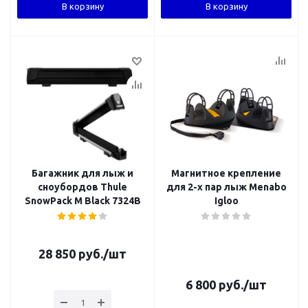
В корзину
В корзину
Багажник для лыж и
Магнитное крепление
сноубордов Thule
для 2-х пар лыж Menabo
SnowPack M Black 7324B
Igloo
28 850
руб.
/шт
6 800
руб.
/шт