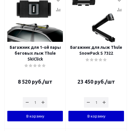
Багажник для 1-ой пары
Багажник для лыж Thule
беговых лыж Thule
SnowPack S 7322
SkiClick
8 520
руб.
/шт
23 450
руб.
/шт
В корзину
В корзину