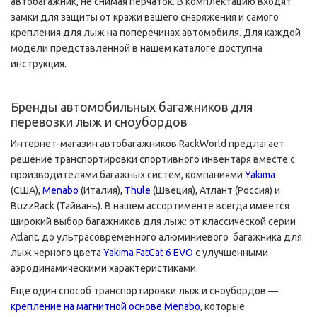
автобагажник, не снимая перчаток. В комплектацию входят
замки для защиты от кражи вашего снаряжения и самого
крепления для лыж на поперечинах автомобиля. Для каждой
модели представленной в нашем каталоге доступна
инструкция.
Бренды автомобильных багажников для
перевозки лыж и сноубордов
Интернет-магазин автобагажников RackWorld предлагает
решение транспортировки спортивного инвентаря вместе с
производителями багажных систем, компаниями
Yakima
(США),
Menabo
(Италия),
Thule
(Швеция), Атлант (Россия) и
BuzzRack (Тайвань). В нашем ассортименте всегда имеется
широкий выбор багажников для лыж: от классической серии
Atlant, до ультрасовременного алюминиевого багажника для
лыж черного цвета
Yakima FatCat 6 EVO
с улучшенными
аэродинамическими характеристиками.
Еще один способ транспортировки лыж и сноубордов —
крепление на магнитной основе Menabo
, которые