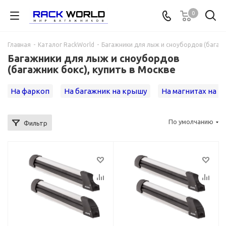
0
Главная
-
Каталог RackWorld
-
Багажники для лыж и сноубордов (багажни
Багажники для лыж и сноубордов
(багажник бокс), купить в Москве
На фаркоп
На багажник на крышу
На магнитах на 
По умолчанию
Фильтр