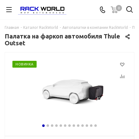
0
Главная
-
Каталог RackWorld
-
Автопалатки в компании RackWorld
-
Пал
Палатка на фаркоп автомобиля Thule
Outset
НОВИНКА