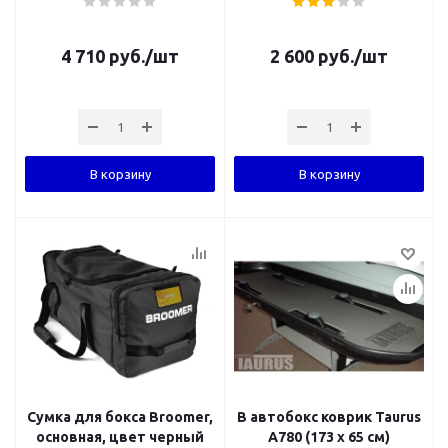
4 710
руб.
/шт
2 600
руб.
/шт
В корзину
В корзину
Сумка для бокса Broomer,
B автобокс коврик Taurus
основная, цвет черный
А780 (173 х 65 см)