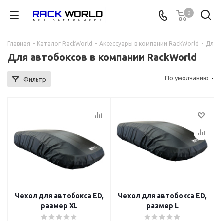
0
Главная
-
Каталог RackWorld
-
Аксессуары в компании RackWorld
-
Для 
Для автобоксов в компании RackWorld
По умолчанию
Фильтр
Чехол для автобокса ED,
Чехол для автобокса ED,
размер XL
размер L