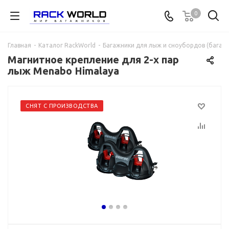
0
Главная
-
Каталог RackWorld
-
Багажники для лыж и сноубордов (багажни
Магнитное крепление для 2-х пар
лыж Menabo Himalaya
СНЯТ С ПРОИЗВОДСТВА