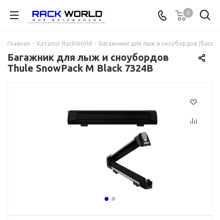
0
Главная
-
Каталог RackWorld
-
Багажники для лыж и сноубордов (багажни
Багажник для лыж и сноубордов
Thule SnowPack M Black 7324B