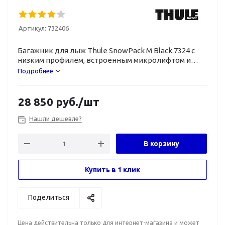
Артикул:
732406
Багажник для лыж Thule SnowPack M Black 7324 с
низким профилем, встроенным микролифтом и
шириной груза 50 см.
Подробнее
28 850
руб.
/шт
Нашли дешевле?
В корзину
Купить в 1 клик
Поделиться
Цена действительна только для интернет-магазина и может