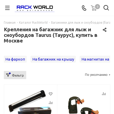
0
Главная
-
Каталог RackWorld
-
Багажники для лыж и сноубордов (багажни
Крепления на багажник для лыж и
сноубордов Taurus (Таурус), купить в
Москве
На фаркоп
На багажник на крышу
На магнитах на 
По умолчанию
Фильтр