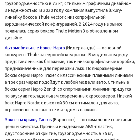
грузоподъемностью в 75 кг, стильным графичным дизайном
и надежностью. В 2020 году компания выпустила luxury-
линейку боксов Thule Vector с низкопрофильной
аэродинамической конфигурацией. В 2024 году на рынке
появилась серия боксов Thule Motion 3 в обновленном
дизайне.
Автомобильные боксы Hapro
(Нидерланды) — основной
конкурент Thule на европейском рынке. В модельном ряду
представлены как багажные, так и низкопрофильные коробки,
предназначенные для перевозки лыж. Полноразмерные
боксы серии Hapro Traxer с классическими плавными линиями
в трех размерах подойдут к любой модели авто. Стильные
боксы серии Hapro Zenith со спортивными линиями придутся
по вкусу автовладельцам современных кроссоверов. Низкий
бокс Hapro Nordic с высотой 30 см оптимален для авто,
ограниченных по высоте въездом в паркинг.
Боксы на крышу Taurus
(Евросоюз) — оптимальное сочетание
цены и качества. Прочный и надежный
ABS-пластик
,
двустороннее открытие, грузоподъемность в 75 кг,