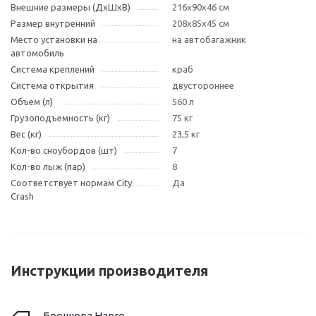
Внешние размеры (ДxШxВ)
216х90х46 см
Размер внутренний
208х85х45 см
Место установки на
на автобагажник
автомобиль
Система креплений
краб
Система открытия
двустороннее
Объем (л)
560 л
Грузоподъемность (кг)
75 кг
Вес (кг)
23,5 кг
Кол-во сноубордов (шт)
7
Кол-во лыж (пар)
8
Соответствует нормам City
Да
Crash
Инструкции производителя
Брошюра Hapro