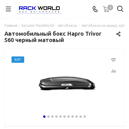
0
Главная
-
Каталог RackWorld
-
Автобоксы
-
Автобоксы на крышу, купит
Автомобильный бокс Hapro Trivor
560 черный матовый
ХИТ