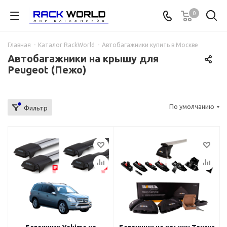
0
Главная
-
Каталог RackWorld
-
Автобагажники купить в Москве
Автобагажники на крышу для
Peugeot (Пежо)
По умолчанию
Фильтр