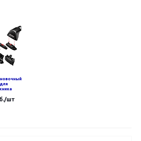
ановочный
 для
жника
б.
/шт