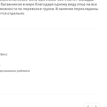
багажником в мире благодаря одному виду опор на все
зможности по перевозке грузов. В наличии перекладины
ется отдельно.
-Benz
з
рированные рейлинги