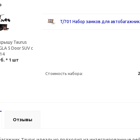
р
T/701 Набор замков для автобагажник
крышу Taurus
LA 5 Door SUV с
14
уб.
* 1 шт
2
Стоимость набора:
Отзывы
гажник Taurus идеально подходит на интегрированные рейли