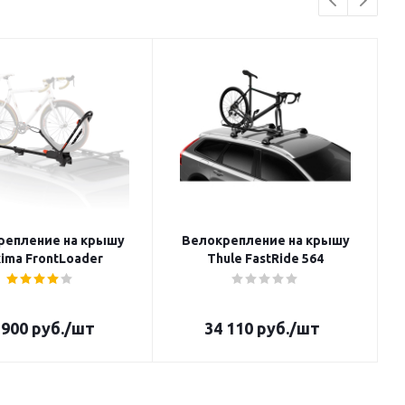
репление на крышу
Велокрепление на крышу
ima FrontLoader
Thule FastRide 564
 900
руб.
/шт
34 110
руб.
/шт