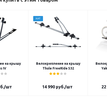
ХИТ
ие на крышу
Велокрепление на крышу
Велок
s IV
Thule FreeRide 532
Yak
б.
/шт
14 990
руб.
/шт
22