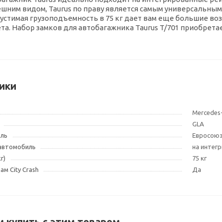
ним видом, Taurus по праву является самым универсальным 
устимая грузоподъемность в 75 кг дает вам еще большие во
та. Набор замков для автобагажника Taurus T/701 приобрета
ики
Mercedes
GLA
ель
Евросою
 автомобиль
на интег
г)
75 кг
м City Crash
Да
 купить с этим товаром