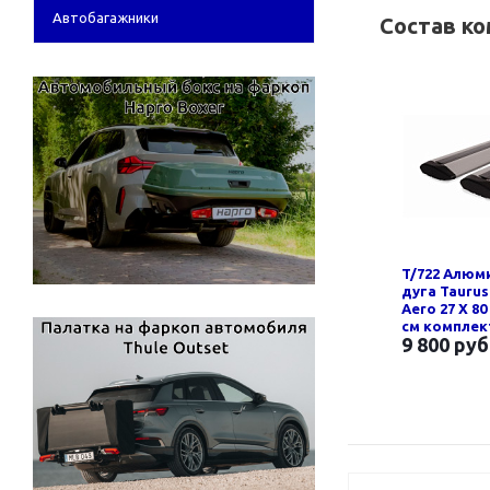
Автобагажники
Состав к
T/722 Алюм
дуга Taurus
Aero 27 Х 80
см компле
9 800 руб