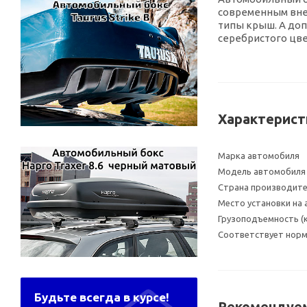
современным внеш
типы крыш. А доп
серебристого цве
Характерист
Марка автомобиля
Модель автомобиля
Страна производит
Место установки на
Грузоподъемность (к
Соответствует норма
Будьте всегда в курсе!
Рекомендуем