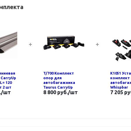
омплекта
иниевая
T/700 Комплект
K1051 Уст
 CarryUp
опор для
комплект
 L= 120
автобагажника
автобага
кт 2 шт
Taurus CarryUp
Whispbar
.
/шт
8 800 руб.
/шт
7 205 ру