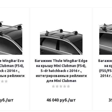
e WingBar Evo
Багажник Thule WingBar Edge
Багажни
Clubman (F54),
на крышу Mini Clubman (F54),
на к
k с 2016 г.,
5-dr hatchback с 2016 г.,
(F55/F5
ные рейлинги
интегрированные рейлинги
2014 г
для Mini Clubman
уб.
/шт
46 040
руб.
/шт
3