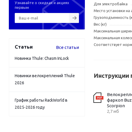
Узнавайте о скидках и акциях
Для электробайка
первым
Место установки на
Грузоподъемность (к
Вес (кг)
Максимальная шири
Максимальная колесн
Соответствует норма
Статьи
Все статьи
Новинка Thule: Chasm InLock
Инструкции 
Новинки велокреплений Thule
2026
Велокрепл
фаркоп Buzz
График работы RackWorld в
Scorpion
2025-2026 году
2,7 мб