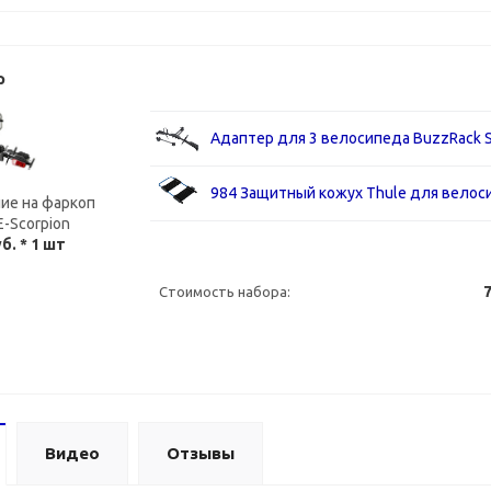
р
Адаптер для 3 велосипеда BuzzRack Sc
984 Защитный кожух Thule для велос
ие на фаркоп
E-Scorpion
уб.
* 1 шт
7
Стоимость набора:
Видео
Отзывы