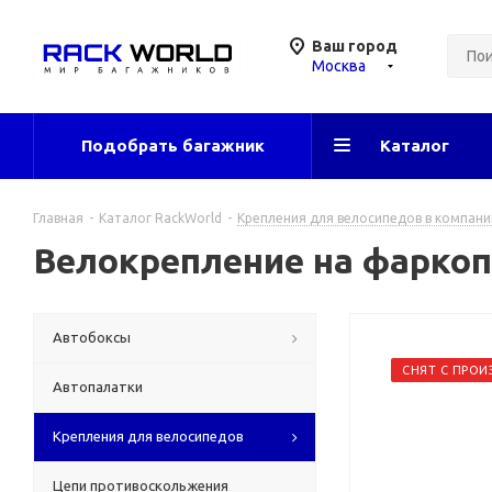
Ваш город
Москва
Подобрать багажник
Каталог
Главная
-
Каталог RackWorld
-
Крепления для велосипедов в компани
Велокрепление на фаркоп 
Автобоксы
СНЯТ С ПРОИ
Автопалатки
Крепления для велосипедов
Цепи противоскольжения