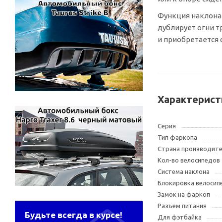
Функция наклона 
дублирует огни т
и приобретается
Характерист
Серия
Тип фаркопа
Страна производит
Кол-во велосипедов
Система наклона
Блокировка велосип
Замок на фаркоп
Разъем питания
Будьте всегда в курсе!
Для фэтбайка