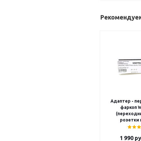
Рекомендуем
Адаптер - пе
фаркоп W
(переходни
розетки н
1 990
ру