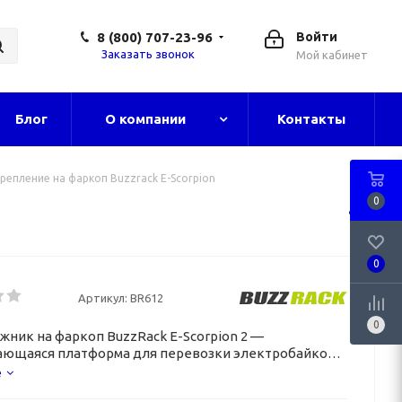
8 (800) 707-23-96
Войти
Заказать звонок
Мой кабинет
Блог
О компании
Контакты
репление на фаркоп Buzzrack E-Scorpion
0
0
Артикул:
BR612
0
жник на фаркоп BuzzRack
E-Scorpion
2 —
ющаяся платформа для перевозки электробайков
е