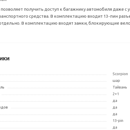
позволяет получить доступ к багажнику автомобиля даже с
ранспортного средства. В комплектацию входит
13-пин
разъе
 отдельно. В комплектацию входят замки, блокирующие вел
ики
Scorpion
шар
ель
Тайвань
2+1
да
едов
да
да
13-pin
да