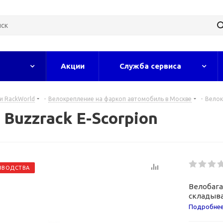
Акции
Служба сервиса
и RackWorld
-
Велокрепление на фаркоп автомобиль в Москве
-
Велок
Buzzrack E-Scorpion
ЗВОДСТВА
Велобага
складыва
и MTB.
Подробне