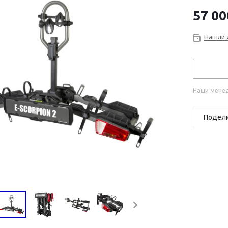
57 00
Нашли 
Наши менед
Подел