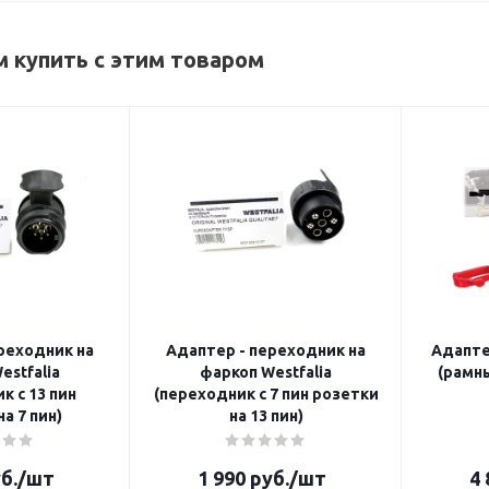
 купить с этим товаром
реходник на
Адаптер - переходник на
Адапте
estfalia
фаркоп Westfalia
(рамн
к с 13 пин
(переходник с 7 пин розетки
а 7 пин)
на 13 пин)
б.
/шт
1 990
руб.
/шт
4 