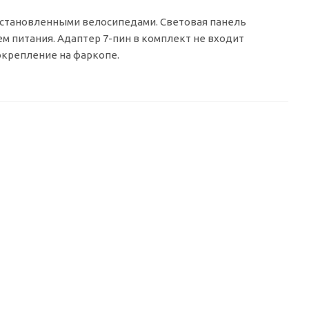
 установленными велосипедами. Световая панель
м питания. Адаптер
7-пин
в комплект не входит
окрепление на фаркопе.