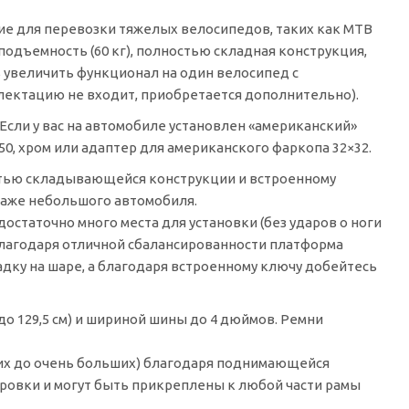
е для перевозки тяжелых велосипедов, таких как MTB
одъемность (60 кг), полностью складная конструкция,
ь увеличить функционал на один велосипед с
лектацию не входит, приобретается дополнительно).
сли у вас на автомобиле установлен «американский»
50, хром или адаптер для американского фаркопа 32×32.
остью складывающейся конструкции и встроенному
даже небольшого автомобиля.
остаточно много места для установки (без ударов о ноги
 благодаря отличной сбалансированности платформа
адку на шаре, а благодаря встроенному ключу добейтесь
о 129,5 см) и шириной шины до 4 дюймов. Ремни
их до очень больших) благодаря поднимающейся
овки и могут быть прикреплены к любой части рамы