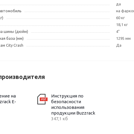
да
 автомобиль
на фарко
г)
60 кг
18,1 кг
на шины (дюйм)
4"
ая база (мм)
1295 мм
м City Crash
Да
производителя
ение на
Инструкция по
rack E-
безопасности
использования
продукции Buzzrack
347,1 кб