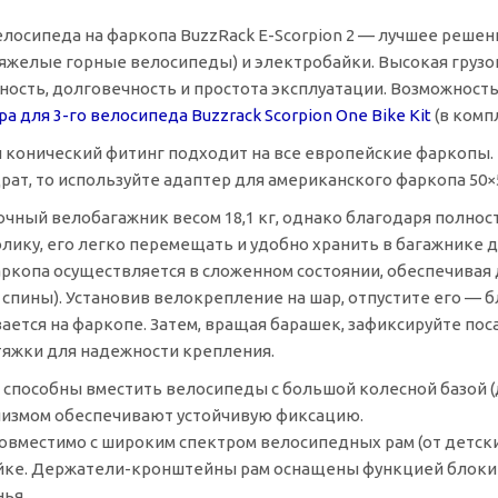
елосипеда на фаркопа BuzzRack
E-Scorpion
2 — лучшее решени
яжелые горные велосипеды) и электробайки. Высокая грузоп
ность, долговечность и простота эксплуатации. Возможност
ра для
3-го
велосипеда Buzzrack Scorpion One Bike Kit
(в комп
конический фитинг подходит на все европейские фаркопы. Е
рат, то используйте адаптер для американского фаркопа 50×
очный велобагажник весом 18,1 кг, однако благодаря полн
лику, его легко перемещать и удобно хранить в багажнике 
ркопа осуществляется в сложенном состоянии, обеспечивая д
 спины). Установив велокрепление на шар, отпустите его —
ется на фаркопе. Затем, вращая барашек, зафиксируйте пос
тяжки для надежности крепления.
способны вместить велосипеды с большой колесной базой (д
низмом обеспечивают устойчивую фиксацию.
овместимо с широким спектром велосипедных рам (от детск
йке.
Держатели-кронштейны
рам оснащены функцией блокир
нья.