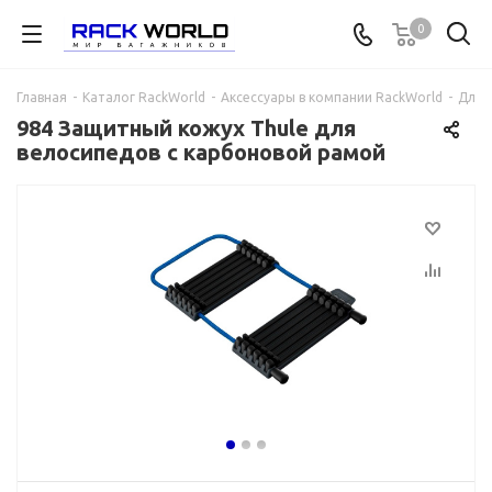
0
Главная
-
Каталог RackWorld
-
Аксессуары в компании RackWorld
-
Для 
984 Защитный кожух Thule для
велосипедов с карбоновой рамой