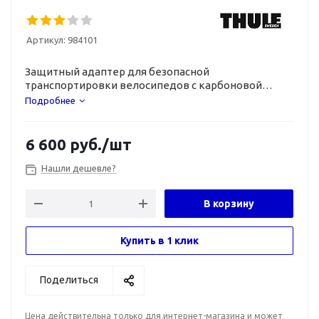
Артикул:
984101
Защитный адаптер для безопасной
транспортировки велосипедов с карбоновой
рамой.
Подробнее
6 600
руб.
/шт
Нашли дешевле?
В корзину
Купить в 1 клик
Поделиться
Цена действительна только для интернет-магазина и может