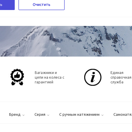
ь
Очистить
Багажники и
Единая
цепи на колеса с
справочная
гарантией
служба
Бренд
Серия
С ручным натяжением
Самонатя