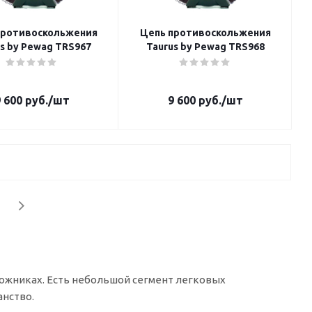
противоскольжения
Цепь противоскольжения
s by Pewag TRS967
Taurus by Pewag TRS968
 600
руб.
/шт
9 600
руб.
/шт
ожниках. Есть небольшой сегмент легковых
анство.