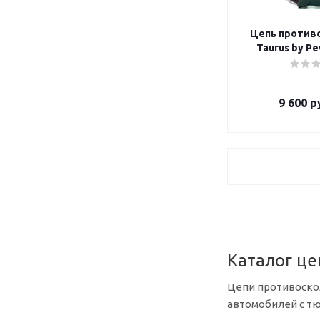
Цепь против
Taurus by P
9 600
ру
Каталог це
Цепи противоско
автомобилей с т