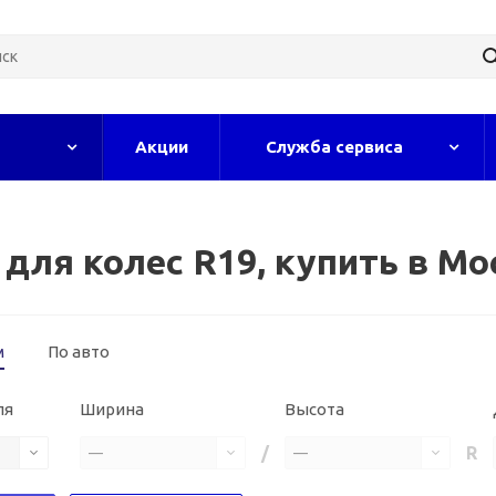
Акции
Служба сервиса
для колес R19, купить в Мо
м
По авто
ля
Ширина
Высота
/
R
—
—