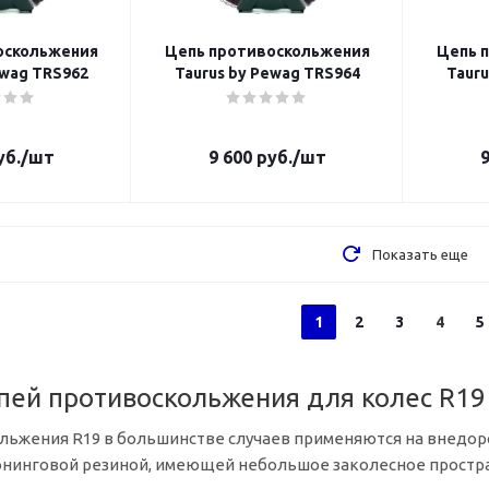
оскольжения
Цепь противоскольжения
Цепь 
ewag TRS962
Taurus by Pewag TRS964
Tauru
б.
/шт
9 600
руб.
/шт
9
Показать еще
1
2
3
4
5
пей противоскольжения для колес R19
льжения R19 в большинстве случаев применяются на внедор
юнинговой резиной, имеющей небольшое заколесное простр