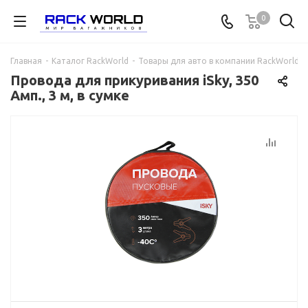
0
Главная
-
Каталог RackWorld
-
Товары для авто в компании RackWorld
-
Провода для прикуривания iSky, 350
Амп., 3 м, в сумке