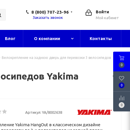
8 (800) 707-23-96
Войти
Заказать звонок
Мой кабинет
Блог
О компании
Контакты
-
Велокрепление на заднюю дверь для перевозки 3 велосипедов
0
лосипедов Yakima
0
0
Артикул:
YA/8002638
ление Yakima HangOut в классическом дизайне