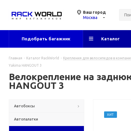
Ваш город
Москва
Подобрать багажник
Каталог
Главная
-
Каталог RackWorld
-
Крепления для велосипедов в компани
Yakima HANGOUT 3
Велокрепление на заднюю
HANGOUT 3
Автобоксы
ХИТ
Автопалатки