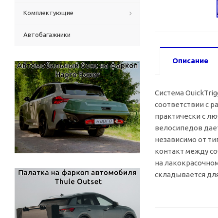
Комплектующие
Автобагажники
Описание
Система OuickTri
соответствии с р
практически с лю
велосипедов дает
независимо от ти
контакт между с
на лакокрасочном
складывается для