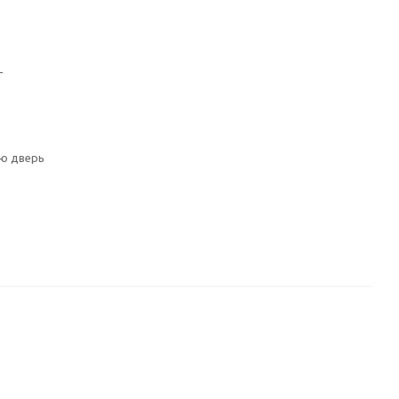
T
ю дверь