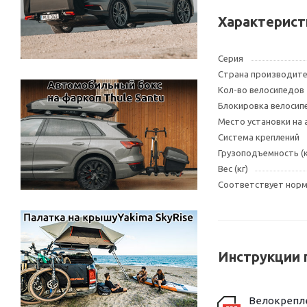
Характерист
Серия
Страна производит
Кол-во велосипедов
Блокировка велосип
Место установки на
Система креплений
Грузоподъемность (к
Вес (кг)
Соответствует норма
Инструкции 
Велокрепл