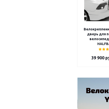
Велокреплени
дверь для п
велосипед
39 900
р