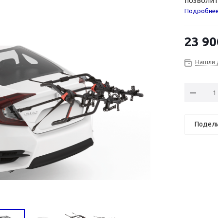
позволит
авто.
Подробне
23 90
Нашли 
Подел