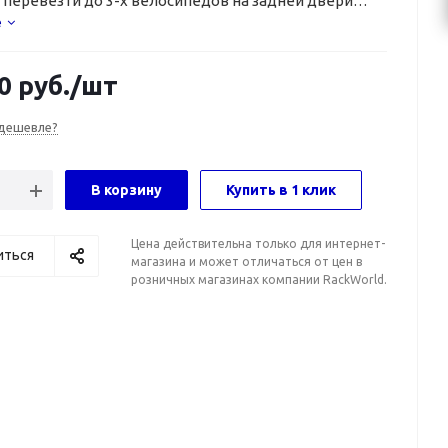
 перевезти до 3-х велосипедов на задней двери
е
0
руб.
/шт
дешевле?
В корзину
Купить в 1 клик
Цена действительна только для интернет-
иться
магазина и может отличаться от цен в
розничных магазинах компании RackWorld.