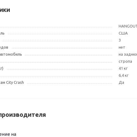
ики
HANGOU
ель
США
3
едов
нет
 автомобиль
на задню
стропа
г)
41 кг
6,4 кг
м City Crash
Да
производителя
ение на