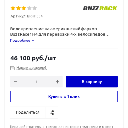
Артикул:
BRHP334
Велокрепление на американский фаркоп
BuzzRacer H4 для перевозки
4-х
велосипедов
с оптимальным соотношением цены и качества.
Подробнее
46 100
руб.
/шт
Нашли дешевле?
В корзину
Купить в 1 клик
Поделиться
Цена действительна только для интернет-магазина и может