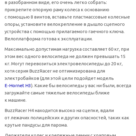
в разобранном виде, его очень легко собрать:
прикрепите опорную раму колеса к основанию
с помощью 8 винтов, вставьте пластмассовые колесные
опоры, установите велокрепление в дышло сцепного
устройства с помощью прилагаемого гаечного ключа.
Велоплатформа готова к эксплуатации.
Максимально допустимая нагрузка составляет 60 кг, при
этом вес одного велосипеда не должен превышать 15
кг. Могут перевозиться электровелосипеды до 20 кг,
хотя серия BuzzRacer не оптимизирована для
электробайков (для этой цели подойдет модель
E-Hornet
H3
). Какие бы велосипеды у вас ни были, всегда
загружайте самые тяжелые велосипеды ближе
к машине.
BuzzRacer H4 находится высоко на сцепке, вдали
от лежачих полицейских и других опасностей, таких как
крутые пандусы для парома.
Держатели колес и крепежные ремни с храповым