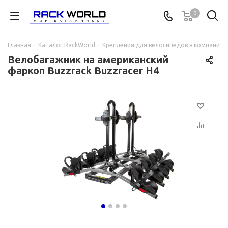
0
Главная
-
Каталог RackWorld
-
Крепления для велосипедов в компании 
Велобагажник на американский
фаркоп Buzzrack Buzzracer H4