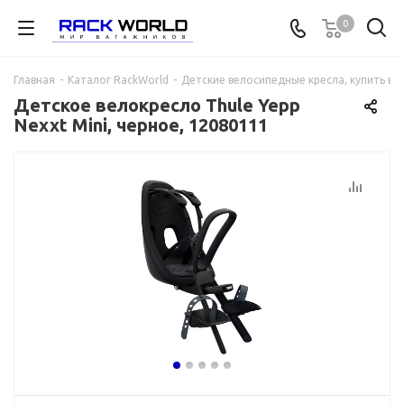
0
Главная
-
Каталог RackWorld
-
Детские велосипедные кресла, купить в 
Детское велокресло Thule Yepp
Nexxt Mini, черное, 12080111