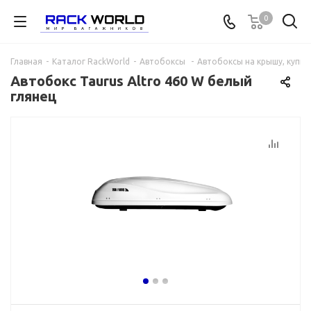
0
Главная
-
Каталог RackWorld
-
Автобоксы
-
Автобоксы на крышу, купит
Автобокс Taurus Altro 460 W белый
глянец