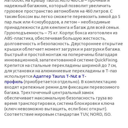
Автобокс на крышу Taurus Altro 460 CB – прочный и
надежный багажник, который позволит увеличить
грузовое пространство автомобиля на 460 литров. С
таким боксом вы легко сможете перевозить зимой до 5
пар лыж или 4 сноубордов, а летом – необходимые
принадлежности для кемпинга и багаж для всей семьи.
Грузоподъемность – 75 кг. Корпус бокса изготовлен из
ABS-пластика, обеспечивая большую жесткость,
долговечность и безопасность. Двустороннее открытие
крышки облегчает момент загрузки и разгрузки багажа.
Быстрый и простой монтаж на поперечины благодаря
инновационной, запатентованной системе QuickFixing.
Крепится на стальные перекладины шириной до 7 см,
для установки на алюминиевые перекладины в Т-паз
используется
Адаптер Taurus T-Nut в Т-
профиль
(приобретается отдельно). В комплектацию
входят крепежные ремни для фиксации перевозимого
багажа. Трехточечный центральный замок
обеспечивает максимальную безопасность груза во
время транспортировки, система блокировки ключа
(ключ невозможно вытащить, если бокс открыт).
Соответствие мировым стандартам TUV, NORD, ISO.