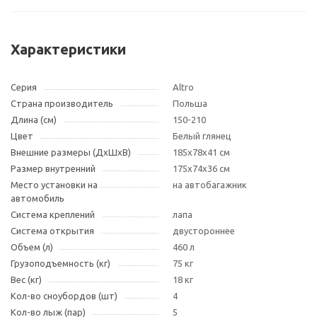
Характеристики
Серия
Altro
Страна производитель
Польша
Длина (см)
150-210
Цвет
Белый глянец
Внешние размеры (ДxШxВ)
185х78х41 см
Размер внутренний
175х74х36 см
Место установки на
на автобагажник
автомобиль
Система креплений
лапа
Система открытия
двустороннее
Объем (л)
460 л
Грузоподъемность (кг)
75 кг
Вес (кг)
18 кг
Кол-во сноубордов (шт)
4
Кол-во лыж (пар)
5