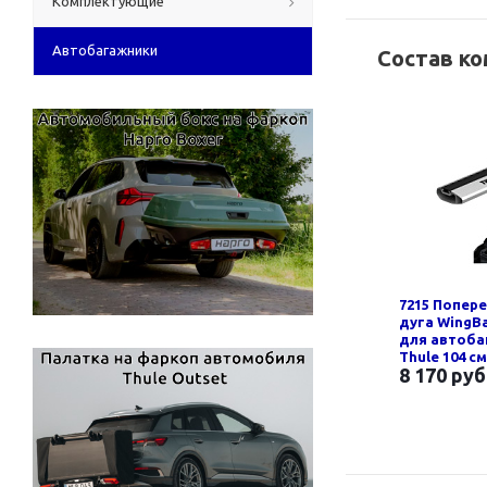
Комплектующие
Автобагажники
Состав к
7215 Попер
дуга WingBa
для автоб
Thule 104 см
8 170 руб