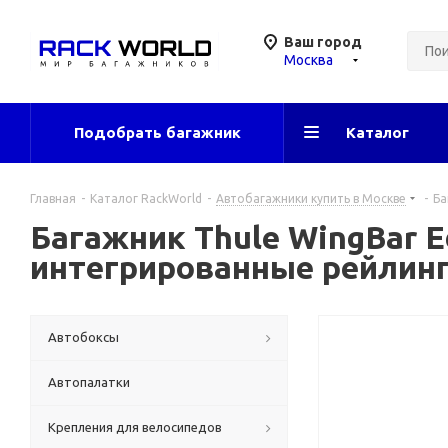
Ваш город
Москва
Подобрать багажник
Каталог
Главная
-
Каталог RackWorld
-
Автобагажники купить в Москве
-
Ба
Багажник Thule WingBar Ed
интегрированные рейлин
Автобоксы
Автопалатки
Крепления для велосипедов