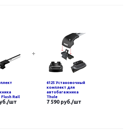
мплект
6125 Установочный
комплект для
жника
автобагажника
 Flush Rail
Thule
уб.
/шт
7 590 руб.
/шт