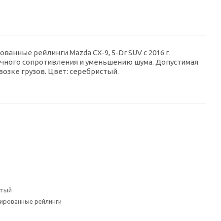
рованные рейлинги Mazda
CX-9
,
5-Dr
SUV с 2016 г.
чного сопротивления и уменьшению шума. Допустимая
озке грузов. Цвет: серебристый.
стый
рированные рейлинги