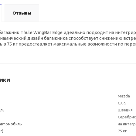
Отзывы
агажник Thule WingBar Edge идеально подходит на интегри
намический дизайн багажника способствует снижению встре
 в 75 кг предоставляет максимальные возможности по перев
ики
Mazda
CX-9
ель
Швеция
Cеребри
 автомобиль
на интег
г)
75 кг