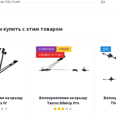
м City Crash
Да
 купить с этим товаром
СОВЕТУЕМ
АКЦИЯ
ХИТ
СКИДКА ОТ 2 ШТ
ие на крышу
Велокрепление на крышу
Велок
s IV
Taurus BikeUp Pro
Th