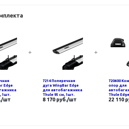
омплекта
ечная
7214 Поперечная
720600 Ко
r Edge
дуга WingBar Edge
опор для
агажника
для автобагажника
автобага
, 1шт.
Thule 95 см, 1шт.
Thule Edge
.
/шт
8 170 руб.
/шт
22 110 р