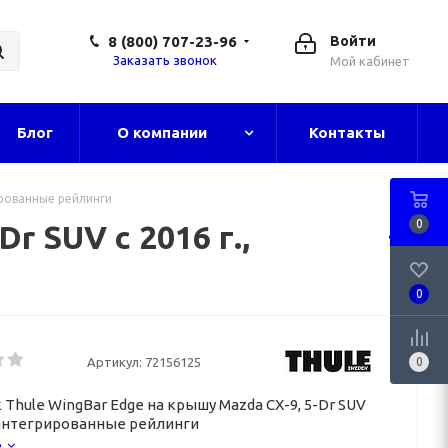
8 (800) 707-23-96
Войти
Заказать звонок
Мой кабинет
Блог
О компании
Контакты
рированные рейлинги
0
r SUV с 2016 г.,
0
Артикул:
72156125
0
 Thule WingBar Edge на крышу Mazda
CX-9
,
5-Dr
SUV
, интегрированные рейлинги
е