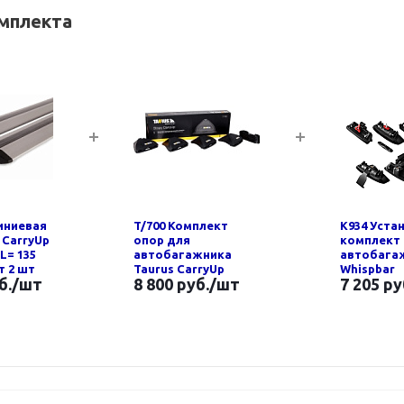
омплекта
иниевая
T/700 Комплект
K934 Уста
 CarryUp
опор для
комплект
 L= 135
автобагажника
автобага
кт 2 шт
Taurus CarryUp
Whispbar
б.
/шт
8 800 руб.
/шт
7 205 ру