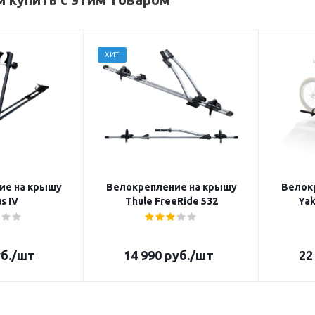
ХИТ
ие на крышу
Велокрепление на крышу
Велок
s IV
Thule FreeRide 532
Yak
б.
/шт
14 990
руб.
/шт
22