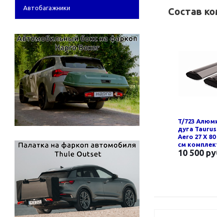
Автобагажники
Состав к
T/723 Алюм
дуга Taurus
Aero 27 Х 80
см компле
10 500 ру