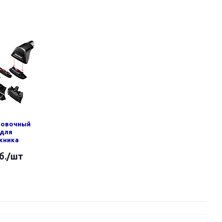
новочный
 для
жника
б.
/шт