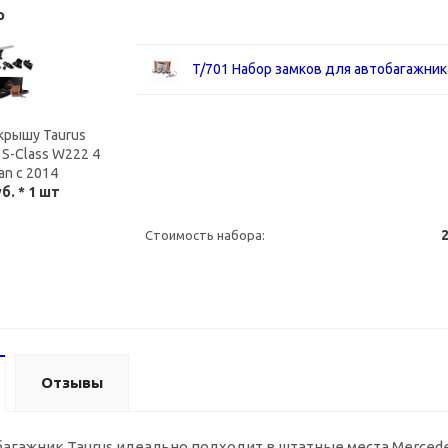
р
T/701 Набор замков для автобагажник
крышу Taurus
S-Class W222 4
an с 2014
уб.
* 1 шт
2
Стоимость набора:
Отзывы
гажник Taurus идеально подходит в штатные места Mercedes-B