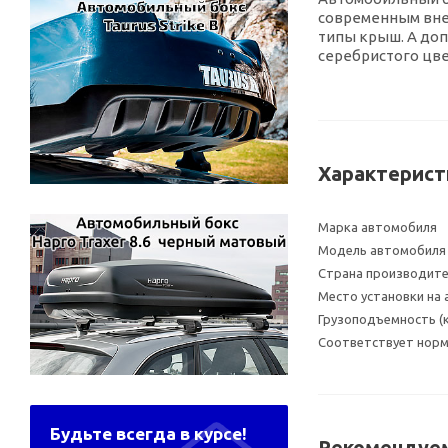
современным внеш
типы крыш. А доп
серебристого цве
Характерист
Марка автомобиля
Модель автомобиля
Страна производит
Место установки на
Грузоподъемность (к
Соответствует норма
Будьте всегда в курсе!
Рекомендуем