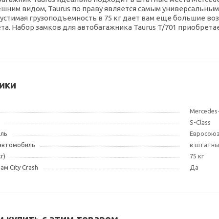
ним видом, Taurus по праву является самым универсальным 
устимая грузоподъемность в 75 кг дает вам еще большие во
та. Набор замков для автобагажника Taurus T/701 приобрета
ики
Mercedes
S-Class
ель
Евросою
 автомобиль
в штатны
г)
75 кг
м City Crash
Да
 купить с этим товаром