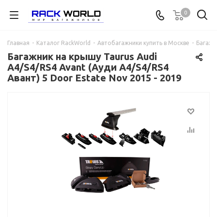
0
Главная
-
Каталог RackWorld
-
Автобагажники купить в Москве
-
Багажни
Багажник на крышу Taurus Audi
A4/S4/RS4 Avant (Ауди A4/S4/RS4
Авант) 5 Door Estate Nov 2015 - 2019