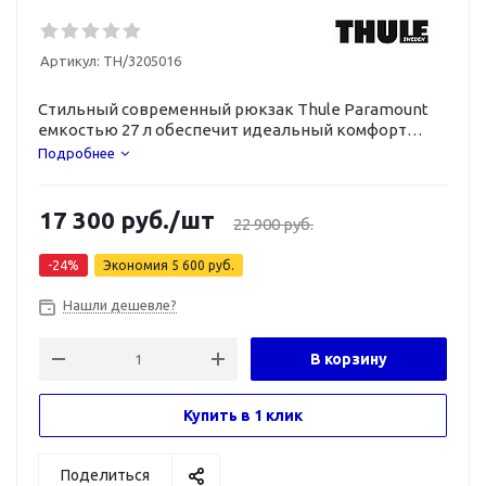
Артикул:
TH/3205016
Стильный современный рюкзак Thule Paramount
емкостью 27 л обеспечит идеальный комфорт
во время перемещения по городу.
Подробнее
17 300
руб.
/шт
22 900
руб.
-
24
%
Экономия
5 600
руб.
Нашли дешевле?
В корзину
Купить в 1 клик
Поделиться