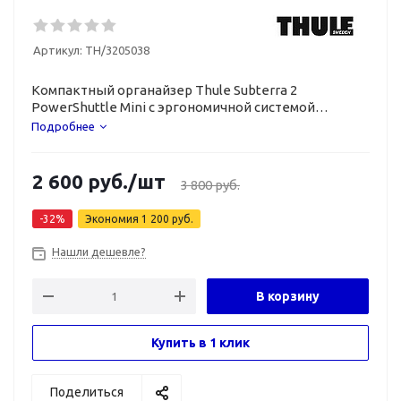
Артикул:
TH/3205038
Компактный органайзер Thule Subterra 2
PowerShuttle Mini с эргономичной системой
хранения зарядных устройств, шнуров.
Подробнее
2 600
руб.
/шт
3 800
руб.
-
32
%
Экономия
1 200
руб.
Нашли дешевле?
В корзину
Купить в 1 клик
Поделиться