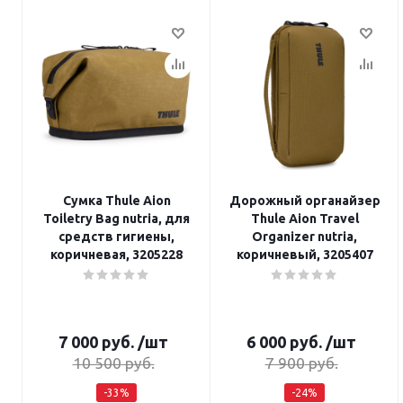
Сумка Thule Aion
Дорожный органайзер
Toiletry Bag nutria, для
Thule Aion Travel
средств гигиены,
Organizer nutria,
коричневая, 3205228
коричневый, 3205407
7 000
руб.
/шт
6 000
руб.
/шт
10 500
руб.
7 900
руб.
-
33
%
-
24
%