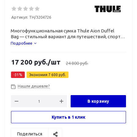
Артикул:
TH/3204726
Многофункциональная сумка Thule Aion Duffel
Bag — стильный вариант для путешествий, спорта
и повседневной жизни.
Подробнее
17 200
руб.
/шт
24 800
руб.
-
31
%
Экономия
7 600
руб.
Нашли дешевле?
В корзину
Купить в 1 клик
Поделиться