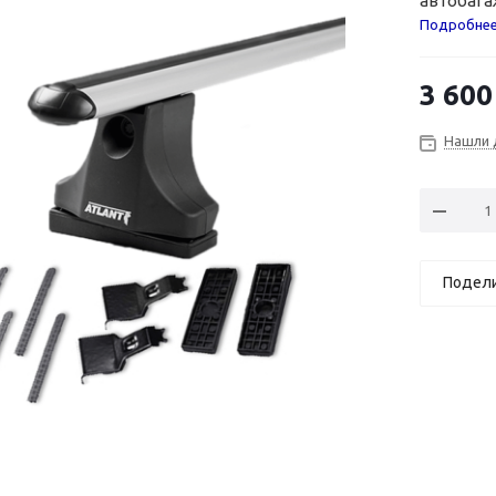
автобага
Подробне
3 600
Нашли 
Подел