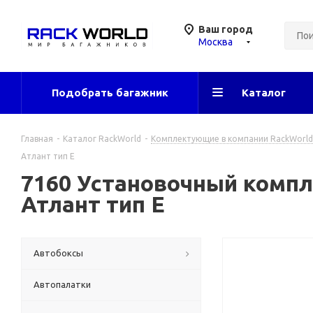
Ваш город
Москва
Подобрать багажник
Каталог
Главная
-
Каталог RackWorld
-
Комплектующие в компании RackWorld
Атлант тип E
7160 Установочный компле
Атлант тип E
Автобоксы
Автопалатки