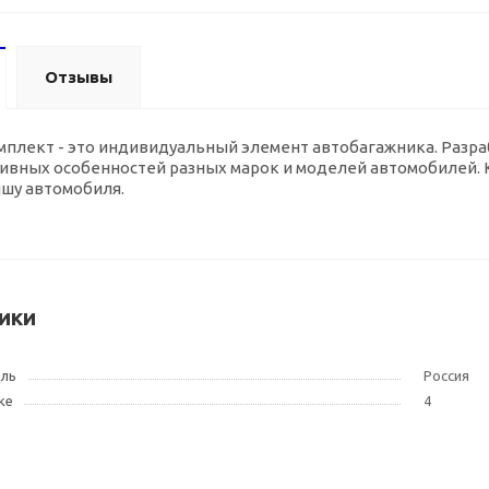
Отзывы
плект - это индивидуальный элемент автобагажника. Разра
тивных особенностей разных марок и моделей автомобилей.
ышу автомобиля.
ики
ель
Россия
ке
4