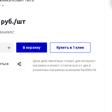
жника Атлант тип E
е
руб.
/шт
дешевле?
В корзину
Купить в 1 клик
Цена действительна только для интернет-
иться
магазина и может отличаться от цен в
розничных магазинах компании RackWorld.