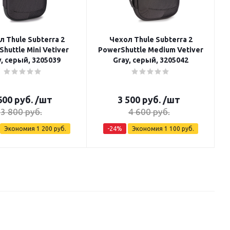
л Thule Subterra 2
Чехол Thule Subterra 2
ttle Mini Vetiver
PowerShuttle Medium Vetiver
y, серый, 3205039
Gray, серый, 3205042
600
руб.
/шт
3 500
руб.
/шт
3 800
руб.
4 600
руб.
Экономия
1 200
руб.
-
24
%
Экономия
1 100
руб.