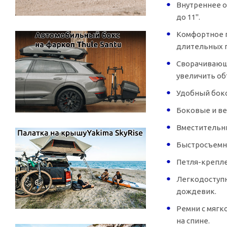
Внутреннее о
до 11".
Комфортное п
длительных 
Сворачивающа
увеличить об
Удобный боко
Боковые и ве
Вместительны
Быстросъемн
Петля-крепл
Легкодоступн
дождевик.
Ремни с мягк
на спине.