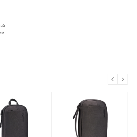
вый
 см