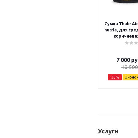
Сумка Thule Aio
nutria, для ср
коричневая
7 000
ру
10 500
-
33
%
Эконо
Услуги