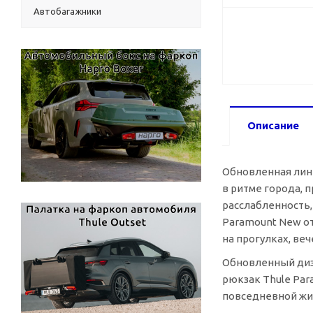
Автобагажники
Описание
Обновленная лин
в ритме города, 
расслабленность,
Paramount New о
на прогулках, ве
Обновленный диза
рюкзак Thule Par
повседневной жиз