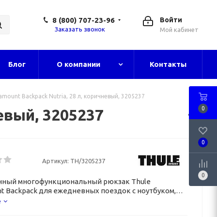
8 (800) 707-23-96
Войти
Заказать звонок
Мой кабинет
Блог
О компании
Контакты
amount Backpack Nutria, 28 л, коричневый, 3205237
0
евый, 3205237
0
Артикул:
TH/3205237
0
нный многофункциональный рюкзак Thule
t Backpack для ежедневных поездок с ноутбуком,
улок, экскурсий.
е