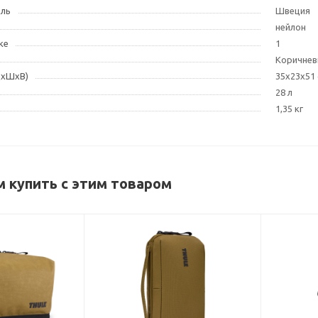
ель
Швеция
нейлон
ке
1
Коричне
ДxШxВ)
35x23x51
28 л
1,35 кг
 купить с этим товаром