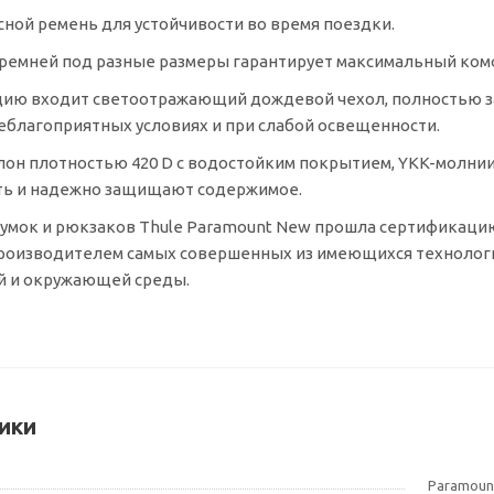
ной ремень для устойчивости во время поездки.
ремней под разные размеры гарантирует максимальный комф
цию входит светоотражающий дождевой чехол, полностью 
еблагоприятных условиях и при слабой освещенности.
он плотностью 420 D с водостойким покрытием,
YKK-молни
ть и надежно защищают содержимое.
сумок и рюкзаков Thule Paramount New прошла сертификацию
роизводителем
самых совершенных из имеющихся технологи
й и окружающей среды.
ики
Paramoun