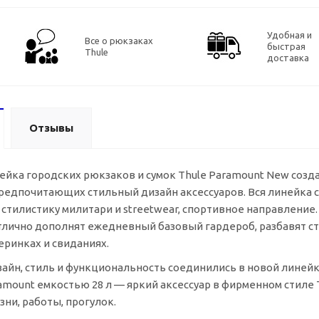
Удобная и
Все о рюкзаках
быстрая
Thule
доставка
Отзывы
ейка городских рюкзаков и сумок Thule Paramount New созд
предпочитающих стильный дизайн аксессуаров. Вся линейка с
 стилистику милитари и streetwear, спортивное направление.
тлично дополнят ежедневный базовый гардероб, разбавят с
черинках и свиданиях.
йн, стиль и функциональность соединились в новой линейк
amount емкостью 28 л — яркий аксессуар в фирменном стиле
ни, работы, прогулок.