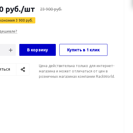
0
руб.
/шт
23 900
руб.
кономия
3 900
руб.
дешевле?
В корзину
Купить в 1 клик
Цена действительна только для интернет-
иться
магазина и может отличаться от цен в
розничных магазинах компании RackWorld.