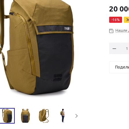
20 00
-
16
%
Э
Нашли 
Подел