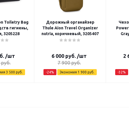
n Toiletry Bag
Дорожный органайзер
Чехо
едств гигиены,
Thule Aion Travel Organizer
PowerShu
, 3205228
nutria, коричневый, 3205407
Gra
б.
/шт
6 000
руб.
/шт
2 
руб.
7 900
руб.
мия
3 500
руб.
-
24
%
Экономия
1 900
руб.
-
32
%