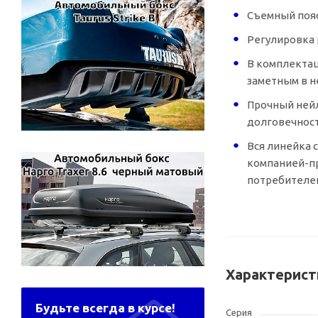
Съемный пояс
Регулировка 
В комплекта
заметным в н
Прочный нейл
долговечнос
Вся линейка 
компанией-п
потребителе
Характерист
Будьте всегда в курсе!
Серия