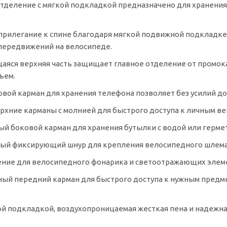
тделение с мягкой подкладкой предназначено для хранения 
рилегание к спине благодаря мягкой подвижной подкладке 
передвижений на велосипеде.
яся верхняя часть защищает главное отделение от промока
ъем.
вой карман для хранения телефона позволяет без усилий до
рхние карманы с молнией для быстрого доступа к личным в
й боковой карман для хранения бутылки с водой или герме
ый фиксирующий шнур для крепления велосипедного шлема 
ение
для велосипедного фонарика и светоотражающих элемен
ый передний карман для быстрого доступа к нужным предме
ой подкладкой, воздухопроницаемая жесткая пена и надежн