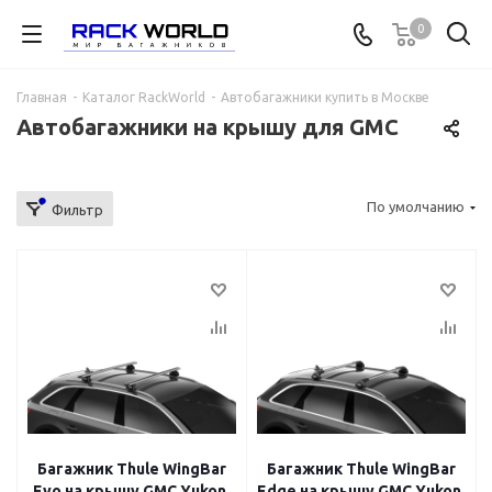
0
Главная
-
Каталог RackWorld
-
Автобагажники купить в Москве
Автобагажники на крышу для GMC
По умолчанию
Фильтр
Багажник Thule WingBar
Багажник Thule WingBar
Evo на крышу GMC Yukon,
Edge на крышу GMC Yukon,