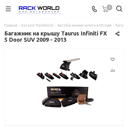
0
Главная
-
Каталог RackWorld
-
Автобагажники купить в Москве
-
Багажни
Багажник на крышу Taurus Infiniti FX
5 Door SUV 2009 - 2013