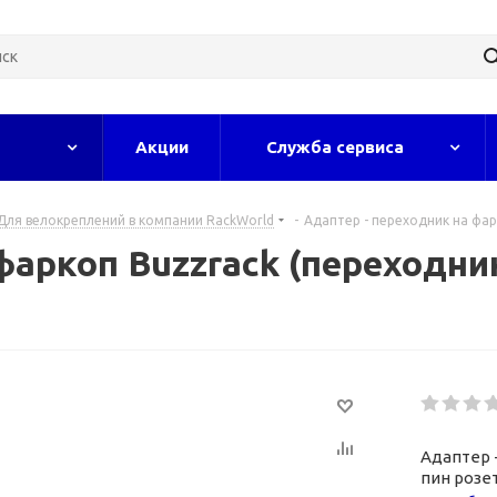
Акции
Служба сервиса
Для велокреплений в компании RackWorld
-
Адаптер - переходник на фарк
аркоп Buzzrack (переходник
Адаптер 
пин розет