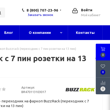
8 (800) 707-23-96
Войти
Заказать звонок
Мой кабинет
Блог
О компании
Контакты
оп Buzzrack (переходник с 7 пин розетки на 13 пин)
0
 с 7 пин розетки на 13
0
Артикул:
0
BR470113103017
- переходник на фаркоп BuzzRack (переходник с 7
ки на 13 пин)