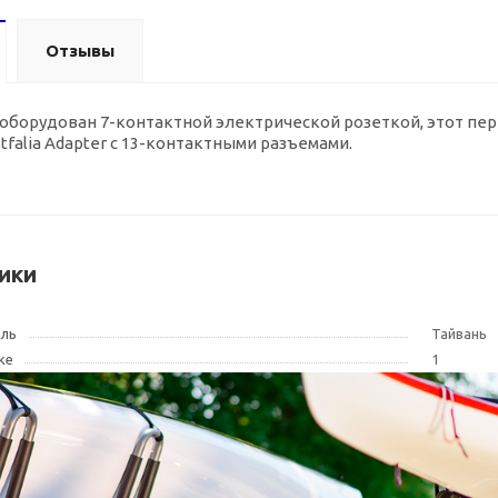
Отзывы
оборудован 7-контактной электрической розеткой, этот пе
falia Adapter с 13-контактными разъемами.
ики
ель
Тайвань
ке
1