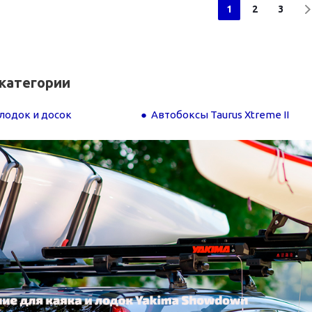
1
2
3
категории
лодок и досок
Автобоксы Taurus Xtreme II