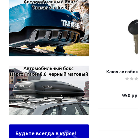
Ключ автобокс
950
ру
Будьте всегда в курсе!