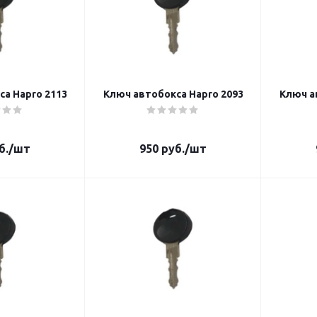
а Hapro 2113
Ключ автобокса Hapro 2093
Ключ а
б.
/шт
950
руб.
/шт