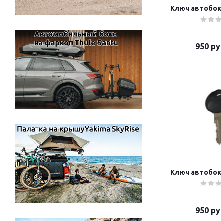
Ключ автобокс
950
ру
Ключ автобокс
950
ру