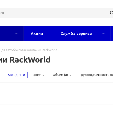
Акции
Служба сервиса
Для автобоксов в компании RackWorld
ии RackWorld
Бренд
: 1
Цвет
Объем (л)
Грузоподъемность (к