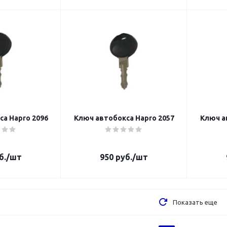
а Hapro 2096
Ключ автобокса Hapro 2057
Ключ а
б.
/шт
950
руб.
/шт
Показать еще