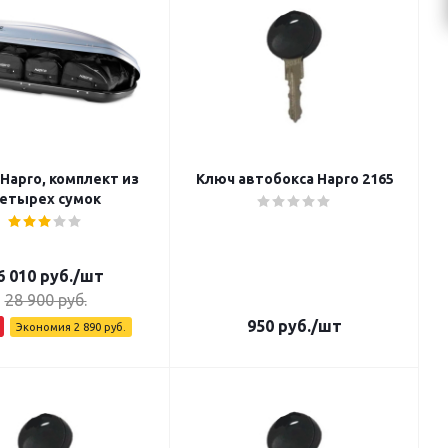
Hapro, комплект из
Ключ автобокса Hapro 2165
етырех сумок
6 010
руб.
/шт
28 900
руб.
950
руб.
/шт
Экономия
2 890
руб.