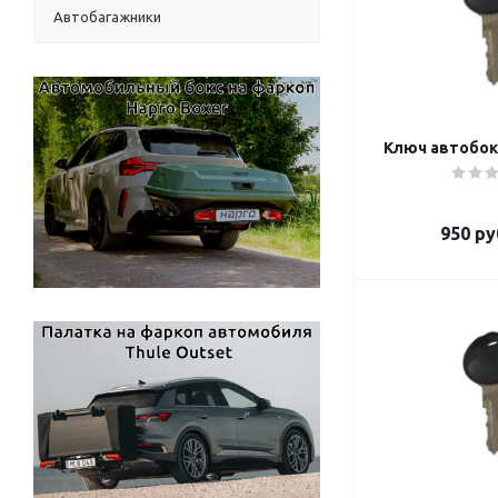
Автобагажники
Ключ автобокс
950
ру