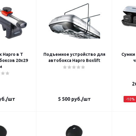
 Hapro в Т
Подъемное устройство для
Сумки 
боксов 20х29
автобокса Hapro Boxlift
ч
м
2
б.
/шт
5 500
руб.
/шт
-
10
%