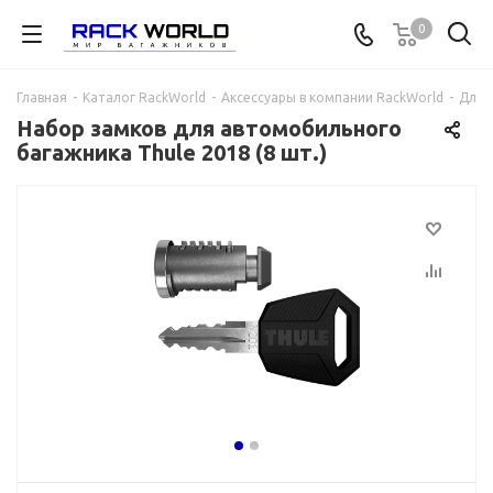
0
Главная
-
Каталог RackWorld
-
Аксессуары в компании RackWorld
-
Для 
Набор замков для автомобильного
багажника Thule 2018 (8 шт.)